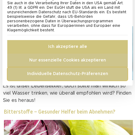
Sie auch in die Verarbeitung Ihrer Daten in den USA gemäß Art.
Alternativen für Koffein aus Kaffee, Tee & Co.!
49 (1) lit. a GDPR ein. Der EuGH stuft die USA als ein Land mit
unzureichendem Datenschutz nach EU-Standards ein. Es besteht
Wie viel Wasser sollte man am Tag trinken?
beispielsweise die Gefahr, dass US-Behörden
personenbezogene Daten in Überwachungsprogrammen
verarbeiten, ohne dass für Europäerinnen und Europäer eine
Klagemöglichkeit besteht.
Ich akzeptiere alle
Nur essenzielle Cookies akzeptieren
Individuelle Datenschutz-Präferenzen
Es ist unser Lebenselixier, doch sollte man wirklich so
viel Wasser trinken, wie überall empfohlen wird? Finden
Sie es heraus!
Bitterstoffe – Gesunder Helfer beim Abnehmen?