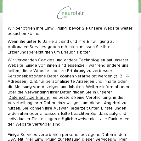
Mit d
Schnelle Lieferung in 1 - 3 Werktagen
Kostenlose Lieferung ab 40 €*
0
Menü
Wir benötigen Ihre Einwilligung, bevor Sie unsere Website weiter
Datenschutz-Präferenz
besuchen können.
Wenn Sie unter 16 Jahre alt sind und Ihre Einwilligung zu
optionalen Services geben möchten, müssen Sie Ihre
Erziehungsberechtigten um Erlaubnis bitten.
Koffeinsucht? Das sind unsere 5 Alternativen für
Wir verwenden Cookies und andere Technologien auf unserer
Koffein
Website. Einige von ihnen sind essenziell, während andere uns
helfen, diese Website und Ihre Erfahrung zu verbessern.
Personenbezogene Daten können verarbeitet werden (z. B. IP-
Adressen), z. B. für personalisierte Anzeigen und Inhalte oder
die Messung von Anzeigen und Inhalten.
Weitere Informationen
über die Verwendung Ihrer Daten finden Sie in unserer
Datenschutzerklärung
.
Es besteht keine Verpflichtung, in die
Verarbeitung Ihrer Daten einzuwilligen, um dieses Angebot zu
nutzen.
Sie können Ihre Auswahl jederzeit unter
Einstellungen
widerrufen oder anpassen.
Bitte beachten Sie, dass aufgrund
individueller Einstellungen möglicherweise nicht alle Funktionen
der Website verfügbar sind.
Morgens zum Wach werden oder gegen das
Einige Services verarbeiten personenbezogene Daten in den
USA. Mit Ihrer Einwilligung zur Nutzung dieser Services willigen
Nachmittagstief – entdecken Sie jetzt unsere Top 5