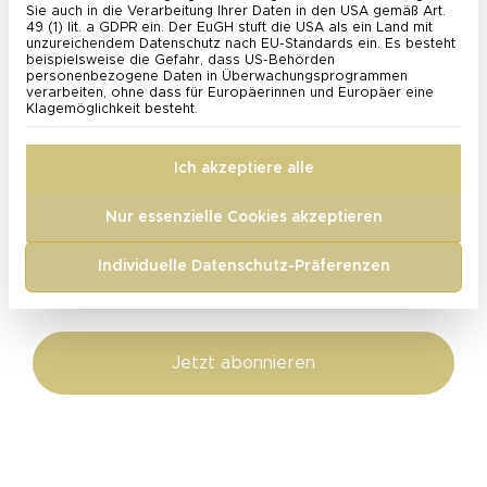
Sie auch in die Verarbeitung Ihrer Daten in den USA gemäß Art.
49 (1) lit. a GDPR ein. Der EuGH stuft die USA als ein Land mit
unzureichendem Datenschutz nach EU-Standards ein. Es besteht
beispielsweise die Gefahr, dass US-Behörden
Ja, ich möchte regelmäßig über
personenbezogene Daten in Überwachungsprogrammen
Produktneuheiten, Angebote, Aktionen und
verarbeiten, ohne dass für Europäerinnen und Europäer eine
Klagemöglichkeit besteht.
Events von Neurolab Vital per E-Mail informiert
werden. Meine Einwillung kann jederzeit kostenfrei
per Link im Newsletter widerrufen werden.
Ich akzeptiere alle
Weitere Infos zum Datenschutz findest du
hier
.
Nur essenzielle Cookies akzeptieren
Individuelle Datenschutz-Präferenzen