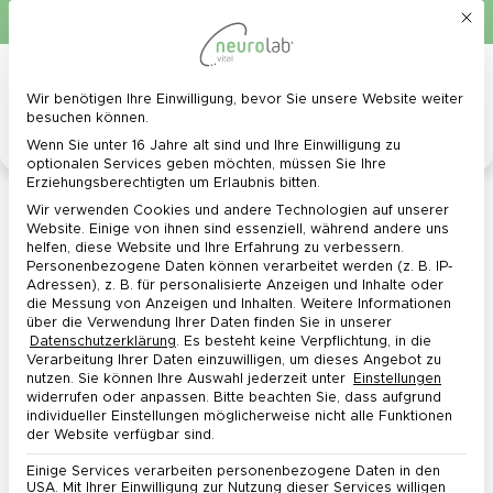
Mit d
Schnelle Lieferung in 1 - 3 Werktagen
0
Menü
Wir benötigen Ihre Einwilligung, bevor Sie unsere Website weiter
Datenschutz-Präferenz
besuchen können.
Wenn Sie unter 16 Jahre alt sind und Ihre Einwilligung zu
optionalen Services geben möchten, müssen Sie Ihre
Erziehungsberechtigten um Erlaubnis bitten.
Wir verwenden Cookies und andere Technologien auf unserer
Website. Einige von ihnen sind essenziell, während andere uns
Newsletter abonnieren &
helfen, diese Website und Ihre Erfahrung zu verbessern.
5 € Gutschein* sichern!
Personenbezogene Daten können verarbeitet werden (z. B. IP-
Adressen), z. B. für personalisierte Anzeigen und Inhalte oder
die Messung von Anzeigen und Inhalten.
Weitere Informationen
Rabattaktionen und Events
über die Verwendung Ihrer Daten finden Sie in unserer
Datenschutzerklärung
.
Es besteht keine Verpflichtung, in die
Produktneuheiten & Informationen
Verarbeitung Ihrer Daten einzuwilligen, um dieses Angebot zu
nutzen.
Sie können Ihre Auswahl jederzeit unter
Einstellungen
widerrufen oder anpassen.
Bitte beachten Sie, dass aufgrund
individueller Einstellungen möglicherweise nicht alle Funktionen
der Website verfügbar sind.
Einige Services verarbeiten personenbezogene Daten in den
USA. Mit Ihrer Einwilligung zur Nutzung dieser Services willigen