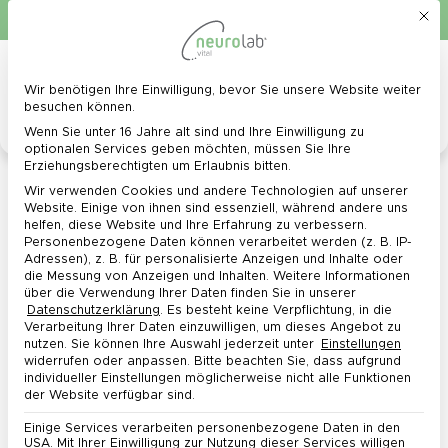
Mit d
Schnelle Lieferung in 1 - 3 Werktagen
0
Menü
Wir benötigen Ihre Einwilligung, bevor Sie unsere Website weiter
Datenschutz-Präferenz
besuchen können.
Wenn Sie unter 16 Jahre alt sind und Ihre Einwilligung zu
optionalen Services geben möchten, müssen Sie Ihre
Erziehungsberechtigten um Erlaubnis bitten.
Cookie Richtlinie
Wir verwenden Cookies und andere Technologien auf unserer
Website. Einige von ihnen sind essenziell, während andere uns
helfen, diese Website und Ihre Erfahrung zu verbessern.
Personenbezogene Daten können verarbeitet werden (z. B. IP-
Adressen), z. B. für personalisierte Anzeigen und Inhalte oder
Cookie Richtlinie
die Messung von Anzeigen und Inhalten.
Weitere Informationen
über die Verwendung Ihrer Daten finden Sie in unserer
Datenschutzerklärung
.
Es besteht keine Verpflichtung, in die
Verarbeitung Ihrer Daten einzuwilligen, um dieses Angebot zu
nutzen.
Sie können Ihre Auswahl jederzeit unter
Einstellungen
widerrufen oder anpassen.
Bitte beachten Sie, dass aufgrund
individueller Einstellungen möglicherweise nicht alle Funktionen
[cmplz-document type=“cookie-statement“
der Website verfügbar sind.
region=“eu“]
Einige Services verarbeiten personenbezogene Daten in den
USA. Mit Ihrer Einwilligung zur Nutzung dieser Services willigen