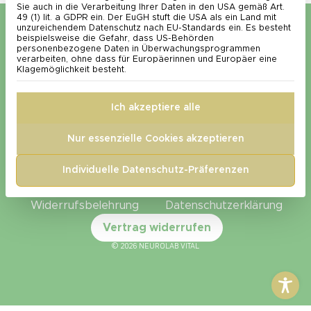
Sie auch in die Verarbeitung Ihrer Daten in den USA gemäß Art.
49 (1) lit. a GDPR ein. Der EuGH stuft die USA als ein Land mit
unzureichendem Datenschutz nach EU-Standards ein. Es besteht
beispielsweise die Gefahr, dass US-Behörden
Newsletter – 5 € Rabatt auf die erste
personenbezogene Daten in Überwachungsprogrammen
verarbeiten, ohne dass für Europäerinnen und Europäer eine
Klagemöglichkeit besteht.
Bestellung​
Ich akzeptiere alle
Newsletter abonnieren
Nur essenzielle Cookies akzeptieren
Individuelle Datenschutz-Präferenzen
Impressum
AGB
Disclaimer
Lieferkonditionen
Zahlungsarten
Widerrufsbelehrung
Datenschutzerklärung
Vertrag widerrufen
© 2026 NEUROLAB VITAL