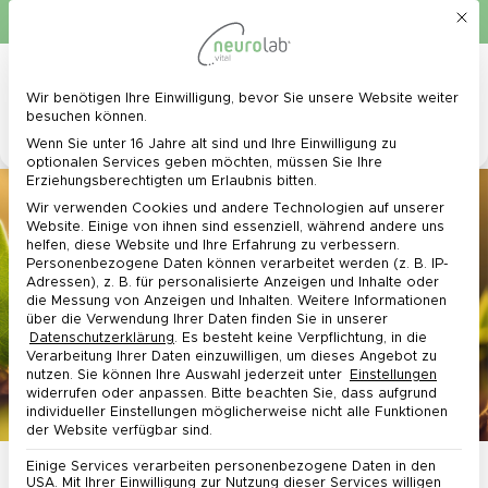
Mit d
Schnelle Lieferung in 1 - 3 Werktagen
Kostenlose Lieferung ab 40 €*
0
Menü
Wir benötigen Ihre Einwilligung, bevor Sie unsere Website weiter
Datenschutz-Präferenz
besuchen können.
Wenn Sie unter 16 Jahre alt sind und Ihre Einwilligung zu
optionalen Services geben möchten, müssen Sie Ihre
Erziehungsberechtigten um Erlaubnis bitten.
Wir verwenden Cookies und andere Technologien auf unserer
Website. Einige von ihnen sind essenziell, während andere uns
helfen, diese Website und Ihre Erfahrung zu verbessern.
Personenbezogene Daten können verarbeitet werden (z. B. IP-
FAQ - Häufig gestellte Fragen
Adressen), z. B. für personalisierte Anzeigen und Inhalte oder
Alles zu Mikronährstoffen, Bestellung
die Messung von Anzeigen und Inhalten.
Weitere Informationen
über die Verwendung Ihrer Daten finden Sie in unserer
& Versand
Datenschutzerklärung
.
Es besteht keine Verpflichtung, in die
Verarbeitung Ihrer Daten einzuwilligen, um dieses Angebot zu
nutzen.
Sie können Ihre Auswahl jederzeit unter
Einstellungen
widerrufen oder anpassen.
Bitte beachten Sie, dass aufgrund
individueller Einstellungen möglicherweise nicht alle Funktionen
der Website verfügbar sind.
Einige Services verarbeiten personenbezogene Daten in den
Häufige Fragen zu
USA. Mit Ihrer Einwilligung zur Nutzung dieser Services willigen