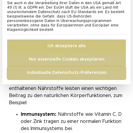
Sie auch in die Verarbeitung Ihrer Daten in den USA gemäß Art.
Nahrungsergänzungsmitteln
49 (1) lit. a GDPR ein. Der EuGH stuft die USA als ein Land mit
unzureichendem Datenschutz nach EU-Standards ein. Es besteht
beispielsweise die Gefahr, dass US-Behörden
personenbezogene Daten in Überwachungsprogrammen
Warum ist Nahrungsergänzung sinnvoll?
verarbeiten, ohne dass für Europäerinnen und Europäer eine
Klagemöglichkeit besteht.
Vitamine, Mineralstoffe und Spurenelemente sind
für den menschlichen Organismus
essenziell
. Da
Ich akzeptiere alle
der Körper diese Mikronährstoffe größtenteils
nicht selbst bilden kann, müssen sie regelmäßig
Nur essenzielle Cookies akzeptieren
über die Nahrung zugeführt werden.
Individuelle Datenschutz-Präferenzen
Nahrungsergänzungsmittel sind dazu bestimmt,
die allgemeine Ernährung gezielt zu ergänzen. Die
enthaltenen Nährstoffe leisten einen wichtigen
Beitrag zu den natürlichen Körperfunktionen, zum
Beispiel:
Immunsystem:
Nährstoffe wie Vitamin C, D
oder Zink tragen zu einer normalen Funktion
des Immunsystems bei.