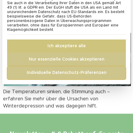
Sie auch in die Verarbeitung Ihrer Daten in den USA gemäß Art.
Aminosäuren, die vom menschlichen Körper nicht selbst
49 (1) lit. a GDPR ein. Der EuGH stuft die USA als ein Land mit
unzureichendem Datenschutz nach EU-Standards ein. Es besteht
gebildet werden können.
beispielsweise die Gefahr, dass US-Behörden
personenbezogene Daten in Überwachungsprogrammen
Winterdepression – 5 Tipps bei Winterblues
verarbeiten, ohne dass für Europäerinnen und Europäer eine
Klagemöglichkeit besteht.
Ich akzeptiere alle
Nur essenzielle Cookies akzeptieren
Individuelle Datenschutz-Präferenzen
Die Temperaturen sinken, die Stimmung auch –
erfahren Sie mehr über die Ursachen von
Winterdepression und was dagegen hilft.