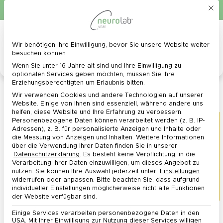
Mit d
Schnelle Lieferung in 1 - 3 Werktagen
Kostenlose Lieferung ab 40 €*
0
Menü
Wir benötigen Ihre Einwilligung, bevor Sie unsere Website weiter
Datenschutz-Präferenz
besuchen können.
Wenn Sie unter 16 Jahre alt sind und Ihre Einwilligung zu
optionalen Services geben möchten, müssen Sie Ihre
Erziehungsberechtigten um Erlaubnis bitten.
L-Tryptophan – Essentielle Aminosäure mit vielseitiger
Wir verwenden Cookies und andere Technologien auf unserer
Funktion
Website. Einige von ihnen sind essenziell, während andere uns
helfen, diese Website und Ihre Erfahrung zu verbessern.
Personenbezogene Daten können verarbeitet werden (z. B. IP-
Adressen), z. B. für personalisierte Anzeigen und Inhalte oder
die Messung von Anzeigen und Inhalten.
Weitere Informationen
über die Verwendung Ihrer Daten finden Sie in unserer
Datenschutzerklärung
.
Es besteht keine Verpflichtung, in die
Verarbeitung Ihrer Daten einzuwilligen, um dieses Angebot zu
nutzen.
Sie können Ihre Auswahl jederzeit unter
Einstellungen
widerrufen oder anpassen.
Bitte beachten Sie, dass aufgrund
individueller Einstellungen möglicherweise nicht alle Funktionen
der Website verfügbar sind.
Bei L-Tryptophan handelt es sich um eine von
Einige Services verarbeiten personenbezogene Daten in den
USA. Mit Ihrer Einwilligung zur Nutzung dieser Services willigen
insgesamt 8 essenziellen – also lebensnotwendigen –