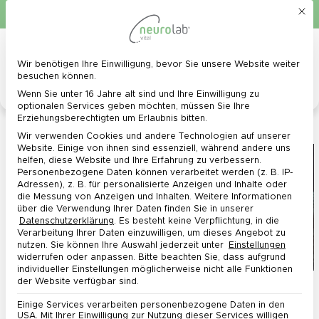
Mit d
Schnelle Lieferung in 1 - 3 Werktagen
0
Menü
Wir benötigen Ihre Einwilligung, bevor Sie unsere Website weiter
Datenschutz-Präferenz
besuchen können.
Wenn Sie unter 16 Jahre alt sind und Ihre Einwilligung zu
optionalen Services geben möchten, müssen Sie Ihre
Erziehungsberechtigten um Erlaubnis bitten.
Winterdepression – 5 Tipps bei Winterblues
Wir verwenden Cookies und andere Technologien auf unserer
Website. Einige von ihnen sind essenziell, während andere uns
helfen, diese Website und Ihre Erfahrung zu verbessern.
Personenbezogene Daten können verarbeitet werden (z. B. IP-
Adressen), z. B. für personalisierte Anzeigen und Inhalte oder
die Messung von Anzeigen und Inhalten.
Weitere Informationen
über die Verwendung Ihrer Daten finden Sie in unserer
Datenschutzerklärung
.
Es besteht keine Verpflichtung, in die
Verarbeitung Ihrer Daten einzuwilligen, um dieses Angebot zu
nutzen.
Sie können Ihre Auswahl jederzeit unter
Einstellungen
widerrufen oder anpassen.
Bitte beachten Sie, dass aufgrund
individueller Einstellungen möglicherweise nicht alle Funktionen
der Website verfügbar sind.
Die Temperaturen sinken, die Stimmung auch –
erfahren Sie mehr über die Ursachen von
Einige Services verarbeiten personenbezogene Daten in den
USA. Mit Ihrer Einwilligung zur Nutzung dieser Services willigen
Winterdepression und was dagegen hilft.