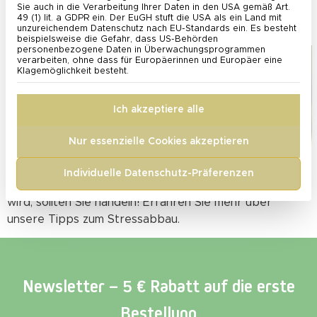
Sie auch in die Verarbeitung Ihrer Daten in den USA gemäß Art.
49 (1) lit. a GDPR ein. Der EuGH stuft die USA als ein Land mit
7 Tipps zum Stress abbauen
unzureichendem Datenschutz nach EU-Standards ein. Es besteht
beispielsweise die Gefahr, dass US-Behörden
personenbezogene Daten in Überwachungsprogrammen
verarbeiten, ohne dass für Europäerinnen und Europäer eine
Klagemöglichkeit besteht.
Ich akzeptiere alle
Nur essenzielle Cookies akzeptieren
Individuelle Datenschutz-Präferenzen
Wenn der Alltagsstress überhand nimmt und chronisch
wird, sollten Sie handeln! Erfahren Sie mehr über
unsere Tipps zum Stressabbau.
Newsletter – 5 € Rabatt auf die erste
Bestellung​