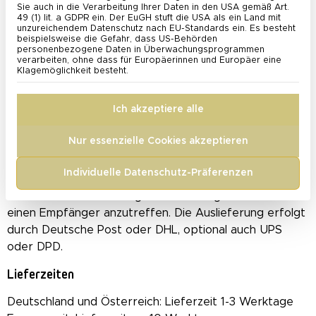
Wir berechnen die Versandkosten mit 3,99 € pro
Sie auch in die Verarbeitung Ihrer Daten in den USA gemäß Art.
49 (1) lit. a GDPR ein. Der EuGH stuft die USA als ein Land mit
Bestellung unter 20 €.
unzureichendem Datenschutz nach EU-Standards ein. Es besteht
Ab einem Bestellwert von 20 € berechnen wir 1,99 €
beispielsweise die Gefahr, dass US-Behörden
personenbezogene Daten in Überwachungsprogrammen
Versandkosten.
verarbeiten, ohne dass für Europäerinnen und Europäer eine
Klagemöglichkeit besteht.
Ab einem Bestellwert von 40 € liefern wir
versandkostenfrei.
Ich akzeptiere alle
Wer liefert die Ware?
Nur essenzielle Cookies akzeptieren
Um eine reibungslose und zügige Zustellung sicher zu
stellen, bitten wir im Punkt „Lieferadresse“ deine
Individuelle Datenschutz-Präferenzen
Büroadresse oder eine andere Adresse anzugeben,
bei der der Zusteller tagsüber die Möglichkeit hat
einen Empfänger anzutreffen. Die Auslieferung erfolgt
durch Deutsche Post oder DHL, optional auch UPS
oder DPD.
Lieferzeiten
Deutschland und Österreich: Lieferzeit 1-3 Werktage