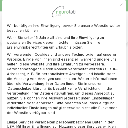
Mit d
Schnelle Lieferung in 1 - 3 Werktagen
0
Menü
Wir benötigen Ihre Einwilligung, bevor Sie unsere Website weiter
Datenschutz-Präferenz
besuchen können.
Wenn Sie unter 16 Jahre alt sind und Ihre Einwilligung zu
optionalen Services geben möchten, müssen Sie Ihre
Erziehungsberechtigten um Erlaubnis bitten.
Wir verwenden Cookies und andere Technologien auf unserer
Website. Einige von ihnen sind essenziell, während andere uns
Lieferkonditionen
helfen, diese Website und Ihre Erfahrung zu verbessern.
Personenbezogene Daten können verarbeitet werden (z. B. IP-
Adressen), z. B. für personalisierte Anzeigen und Inhalte oder
die Messung von Anzeigen und Inhalten.
Weitere Informationen
über die Verwendung Ihrer Daten finden Sie in unserer
Datenschutzerklärung
.
Es besteht keine Verpflichtung, in die
Verarbeitung Ihrer Daten einzuwilligen, um dieses Angebot zu
Lieferkosten
nutzen.
Sie können Ihre Auswahl jederzeit unter
Einstellungen
widerrufen oder anpassen.
Bitte beachten Sie, dass aufgrund
individueller Einstellungen möglicherweise nicht alle Funktionen
Lieferungen sind nur an Lieferadressen in der EU
der Website verfügbar sind.
möglich.
Einige Services verarbeiten personenbezogene Daten in den
Versandkosten in Deutschland und Österreich:
USA. Mit Ihrer Einwilligung zur Nutzung dieser Services willigen