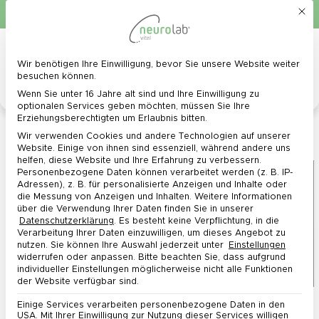
Mit d
Schnelle Lieferung in 1 - 3 Werktagen
0
Menü
Wir benötigen Ihre Einwilligung, bevor Sie unsere Website weiter
Datenschutz-Präferenz
besuchen können.
Wenn Sie unter 16 Jahre alt sind und Ihre Einwilligung zu
optionalen Services geben möchten, müssen Sie Ihre
Erziehungsberechtigten um Erlaubnis bitten.
Frauengesundheit: Dein Wegweiser für jede
Wir verwenden Cookies und andere Technologien auf unserer
Lebensphase
Website. Einige von ihnen sind essenziell, während andere uns
helfen, diese Website und Ihre Erfahrung zu verbessern.
Personenbezogene Daten können verarbeitet werden (z. B. IP-
Adressen), z. B. für personalisierte Anzeigen und Inhalte oder
die Messung von Anzeigen und Inhalten.
Weitere Informationen
über die Verwendung Ihrer Daten finden Sie in unserer
Datenschutzerklärung
.
Es besteht keine Verpflichtung, in die
Verarbeitung Ihrer Daten einzuwilligen, um dieses Angebot zu
nutzen.
Sie können Ihre Auswahl jederzeit unter
Einstellungen
widerrufen oder anpassen.
Bitte beachten Sie, dass aufgrund
individueller Einstellungen möglicherweise nicht alle Funktionen
der Website verfügbar sind.
Frauengesundheit im Wandel – Dein ganzheitlicher
Einige Services verarbeiten personenbezogene Daten in den
USA. Mit Ihrer Einwilligung zur Nutzung dieser Services willigen
Wegweiser zu mehr Wohlbefinden in jeder