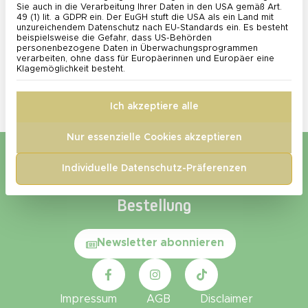
Sie auch in die Verarbeitung Ihrer Daten in den USA gemäß Art.
Lebensphase Die Gesundheit der Frau ist ein
49 (1) lit. a GDPR ein. Der EuGH stuft die USA als ein Land mit
unzureichendem Datenschutz nach EU-Standards ein. Es besteht
Universum für sich – dynamisch, komplex und zutiefst
beispielsweise die Gefahr, dass US-Behörden
individuell. Sie umfasst weit mehr als nur die
personenbezogene Daten in Überwachungsprogrammen
verarbeiten, ohne dass für Europäerinnen und Europäer eine
Abwesenheit von Krankheit; sie ist ein empfindliches
Klagemöglichkeit besteht.
Gleichgewicht aus körperlichem Wohlbefinden,
mentaler Stärke und seelischer Ausgeglichenheit. Doch
Ich akzeptiere alle
gerade dieses Gleichgewicht […]
Nur essenzielle Cookies akzeptieren
Individuelle Datenschutz-Präferenzen
Newsletter – 5 € Rabatt auf die erste
Bestellung​
Newsletter abonnieren
Impressum
AGB
Disclaimer