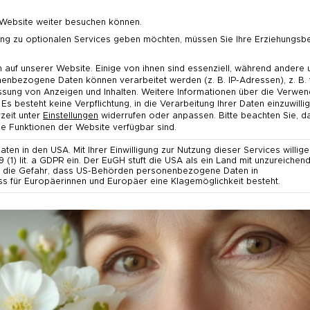
keln
Schnelle Lieferung in 1 - 3 Werktagen
e Website weiter besuchen können.
ligung zu optionalen Services geben möchten, müssen Sie Ihre Erziehungsb
uf unserer Website. Einige von ihnen sind essenziell, während andere u
enbezogene Daten können verarbeitet werden (z. B. IP-Adressen), z. B. 
ssung von Anzeigen und Inhalten.
Weitere Informationen über die Verwen
ung
Körper & Geist
MediComplete
Weitere
Es besteht keine Verpflichtung, in die Verarbeitung Ihrer Daten einzuwill
zeit unter
Einstellungen
widerrufen oder anpassen.
Bitte beachten Sie, d
 jede Lebensphase
lle Funktionen der Website verfügbar sind.
n in den USA. Mit Ihrer Einwilligung zur Nutzung dieser Services willige
 (1) lit. a GDPR ein. Der EuGH stuft die USA als ein Land mit unzureiche
se die Gefahr, dass US-Behörden personenbezogene Daten in
für Europäerinnen und Europäer eine Klagemöglichkeit besteht.