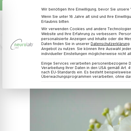
Automatisch 10 % Rabatt beim Kauf von 3 oder mehr Arti
Wir benötigen Ihre Einwilligung, bevor Sie unser
Datenschutz-Präferenz
Wenn Sie unter 16 Jahre alt sind und Ihre Einwil
Erlaubnis bitten.
Wir verwenden Cookies und andere Technologien a
Website und Ihre Erfahrung zu verbessern.
Person
personalisierte Anzeigen und Inhalte oder die Me
Bestseller
Angebote
Immunsystem
Ernähr
Daten finden Sie in unserer
Datenschutzerklärung
.
Angebot zu nutzen.
Sie können Ihre Auswahl jeder
Frauengesundheit: Dein Wegweiser für
individueller Einstellungen möglicherweise nicht a
Einige Services verarbeiten personenbezogene Date
Verarbeitung Ihrer Daten in den USA gemäß Art. 49
nach EU-Standards ein. Es besteht beispielswei
Überwachungsprogrammen verarbeiten, ohne dass 