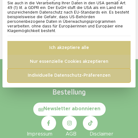
Sie auch in die Verarbeitung Ihrer Daten in den USA gemäß Art.
Lebensphase Die Gesundheit der Frau ist ein
49 (1) lit. a GDPR ein. Der EuGH stuft die USA als ein Land mit
unzureichendem Datenschutz nach EU-Standards ein. Es besteht
Universum für sich – dynamisch, komplex und zutiefst
beispielsweise die Gefahr, dass US-Behörden
individuell. Sie umfasst weit mehr als nur die
personenbezogene Daten in Überwachungsprogrammen
verarbeiten, ohne dass für Europäerinnen und Europäer eine
Abwesenheit von Krankheit; sie ist ein empfindliches
Klagemöglichkeit besteht.
Gleichgewicht aus körperlichem Wohlbefinden,
mentaler Stärke und seelischer Ausgeglichenheit. Doch
Ich akzeptiere alle
gerade dieses Gleichgewicht […]
Nur essenzielle Cookies akzeptieren
Individuelle Datenschutz-Präferenzen
Newsletter – 5 € Rabatt auf die erste
Bestellung​
Newsletter abonnieren
Impressum
AGB
Disclaimer